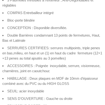
3 Paumelles invisibles à l’extérieur , Anti-Dégondables et
réglables
COMPAS Entrebailleur intégré
Bloc-porte blindée
CONCEPTİON : Disponible diversifiée.
Double Barrières condamnant 13 points de fermetures, Haut,
Bas et Latérale
SERRURES CERTIFIEES: serrures multipoints, triple penes
en bas,milieu, en haut et un (1) en haut du cadre fermeture (12+1
=13 penes au total ajoutés au 3 pomelles)
ACCESSOIRES : Poignée inoxydable, serrure, visionneuse,
charnières, joint en caoutchouc
HABILLAGE : Deux plaques en MDF de 10mm d’épaisseur
combiné avec du PVC ou du HIGH GLOSS
SEUIL: acier inoxydable
SENS D’OUVERTURE : Gauche ou droite