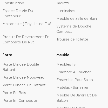
Construction
Jacuzzi
Espace De Vie Du
Luminaires
Conteneur
Meuble de Salle de Bain
Maisonette ( Tiny House Fixé
Systeme de Douche
)
Compact
Produit De Revetement En
Trousse de Toilette
Composite De Pvc
Porte
Meuble
Porte Blindee Double
Meubles Tv
Battant
Chambre A Coucher
Porte Blindee Noouveau
Ensemble Pour Salon
Porte Blindee Un Battant
Matelas - Sommier
Porte En Bois
Meuble De Jardin Et De
Porte En Composite
Balcon