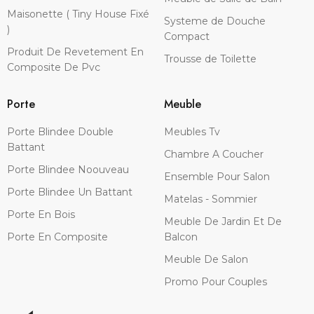
Maisonette ( Tiny House Fixé
Systeme de Douche
)
Compact
Produit De Revetement En
Trousse de Toilette
Composite De Pvc
Porte
Meuble
Porte Blindee Double
Meubles Tv
Battant
Chambre A Coucher
Porte Blindee Noouveau
Ensemble Pour Salon
Porte Blindee Un Battant
Matelas - Sommier
Porte En Bois
Meuble De Jardin Et De
Porte En Composite
Balcon
Meuble De Salon
Promo Pour Couples