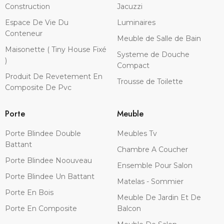
Construction
Jacuzzi
Espace De Vie Du
Luminaires
Conteneur
Meuble de Salle de Bain
Maisonette ( Tiny House Fixé
Systeme de Douche
)
Compact
Produit De Revetement En
Trousse de Toilette
Composite De Pvc
Porte
Meuble
Porte Blindee Double
Meubles Tv
Battant
Chambre A Coucher
Porte Blindee Noouveau
Ensemble Pour Salon
Porte Blindee Un Battant
Matelas - Sommier
Porte En Bois
Meuble De Jardin Et De
Porte En Composite
Balcon