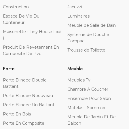
Construction
Jacuzzi
Espace De Vie Du
Luminaires
Conteneur
Meuble de Salle de Bain
Maisonette ( Tiny House Fixé
Systeme de Douche
)
Compact
Produit De Revetement En
Trousse de Toilette
Composite De Pvc
Porte
Meuble
Porte Blindee Double
Meubles Tv
Battant
Chambre A Coucher
Porte Blindee Noouveau
Ensemble Pour Salon
Porte Blindee Un Battant
Matelas - Sommier
Porte En Bois
Meuble De Jardin Et De
Porte En Composite
Balcon