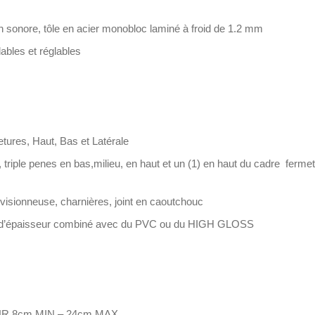
n sonore, tôle en acier monobloc laminé à froid de 1.2 mm
dables et réglables
tures, Haut, Bas et Latérale
ple penes en bas,milieu, en haut et un (1) en haut du cadre fermetu
sionneuse, charnières, joint en caoutchouc
’épaisseur combiné avec du PVC ou du HIGH GLOSS
UR 8cm MIN – 24cm MAX