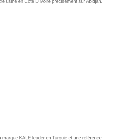
tre usine en Côte D'ivoire precisement sur Abidjan.
 la marque KALE leader en Turquie et une référence