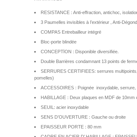
RESISTANCE : Anti-effraction, antichoc, isolatio
3 Paumelles invisibles à l’extérieur , Anti-Dégon
COMPAS Entrebailleur intégré
Bloc-porte blindée
CONCEPTİON : Disponible diversifiée.
Double Barrières condamnant 13 points de ferme
SERRURES CERTIFIEES: serrures multipoints, tri
pomelles)
ACCESSOIRES : Poignée inoxydable, serrure, vi
HABILLAGE : Deux plaques en MDF de 10mm d
SEUIL: acier inoxydable
SENS D’OUVERTURE : Gauche ou droite
EPAISSEUR PORTE : 80 mm
CADRE EN ACIER D’ HABILLAGE : EPAISSE