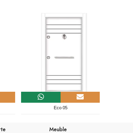
Lux 14
rte
Meuble