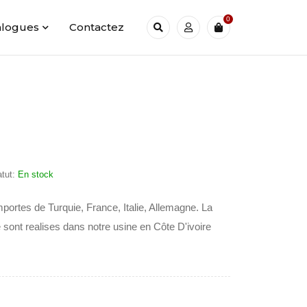
0
alogues
Contactez
atut:
En stock
mportes de Turquie, France, Italie, Allemagne. La
 sont realises dans notre usine en Côte D'ivoire