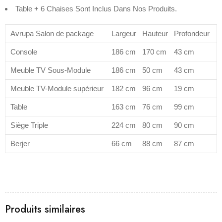
Table + 6 Chaises Sont Inclus Dans Nos Produits.
Avrupa Salon de package
Largeur
Hauteur
Profondeur
Console
186 cm
170 cm
43 cm
Meuble TV Sous-Module
186 cm
50 cm
43 cm
Meuble TV-Module supérieur
182 cm
96 cm
19 cm
Table
163 cm
76 cm
99 cm
Siège Triple
224 cm
80 cm
90 cm
Berjer
66 cm
88 cm
87 cm
Produits similaires