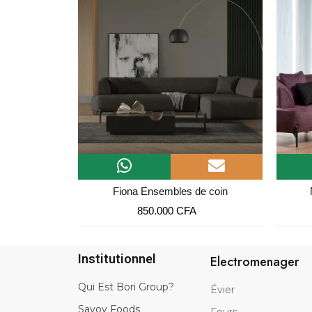
gle - Rose
Fiona Ensembles de coin
A
850.000
CFA
Institutionnel
Electromenager
Qui Est Bori Group?
Évier
Savoy Foods
Fours