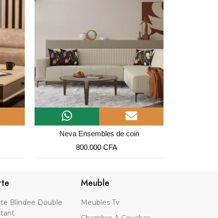
Neva Ensembles de coin
Bell
800.000
CFA
rte
Meuble
te Blindee Double
Meubles Tv
tant
Chambre A Coucher