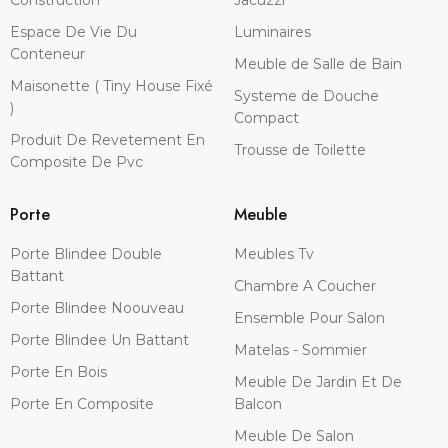
Construction
Jacuzzi
Espace De Vie Du
Luminaires
Conteneur
Meuble de Salle de Bain
Maisonette ( Tiny House Fixé
Systeme de Douche
)
Compact
Produit De Revetement En
Trousse de Toilette
Composite De Pvc
Porte
Meuble
Porte Blindee Double
Meubles Tv
Battant
Chambre A Coucher
Porte Blindee Noouveau
Ensemble Pour Salon
Porte Blindee Un Battant
Matelas - Sommier
Porte En Bois
Meuble De Jardin Et De
Porte En Composite
Balcon
Meuble De Salon