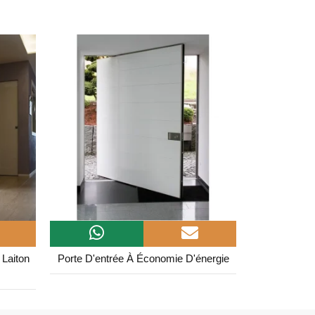
 Laiton
Porte D'entrée À Économie D'énergie
Porte De Sé