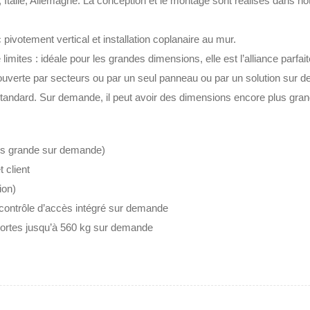
 Italie, Allemagne. La conception et le montage sont realises dans no
ivotement vertical et installation coplanaire au mur.‎
limites : idéale pour les grandes dimensions, elle est l’alliance parfai
couverte par secteurs ou par un seul panneau ou par un solution sur d
andard.‎ Sur demande, il peut avoir des dimensions encore plus gran
lus grande sur demande)
 client
ion)
contrôle d’accès intégré sur demande
portes jusqu’à 560 kg sur demande