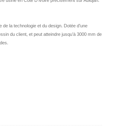
tre usine en Côte D'ivoire precisement sur Abidjan.
te de la technologie et du design.‎ Dotée d’une
essin du client, et peut atteindre jusqu’à 3000 mm de
des.‎