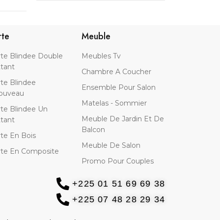
(Ind
rte
Meuble
te Blindee Double
Meubles Tv
tant
Chambre A Coucher
te Blindee
Ensemble Pour Salon
ouveau
Matelas - Sommier
te Blindee Un
Meuble De Jardin Et De
tant
Balcon
te En Bois
Meuble De Salon
te En Composite
Promo Pour Couples
+225 01 51 69 69 38
+225 07 48 28 29 34