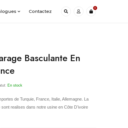
0
alogues
Contactez
arage Basculante En
ance
atut:
En stock
mportes de Turquie, France, Italie, Allemagne. La
 sont realises dans notre usine en Côte D'ivoire