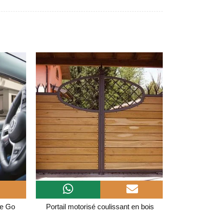
e Go
Portail motorisé coulissant en bois
Porte D