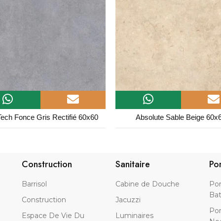
bsolute Sable Beige 60x60
Ege Tech Rocky Anthracite Rec
60x60
Construction
Sanitaire
Po
Barrisol
Cabine de Douche
Por
Bat
Construction
Jacuzzi
Por
Espace De Vie Du
Luminaires