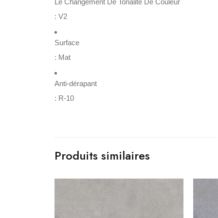
Le Changement De Tonalité De Couleur
:
V2
Surface
:
Mat
Anti-dérapant
:
R-10
Produits similaires