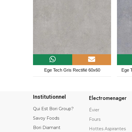
fié 60x60
Ege Tech Fonce Gris Rectifié 60x60
A
Institutionnel
Electromenager
Qui Est Bori Group?
Évier
Savoy Foods
Fours
Bori Diamant
Hottes Aspirantes