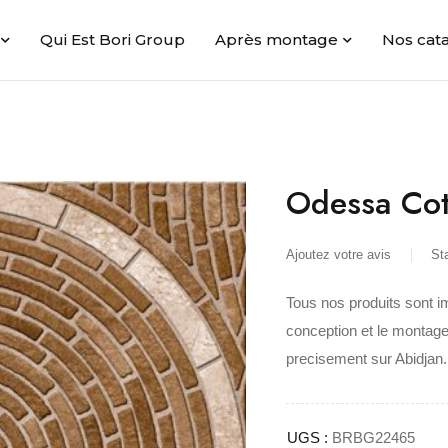
Qui Est Bori Group
Après montage
Nos cat
Odessa Co
Ajoutez votre avis
St
Tous nos produits sont i
conception et le montage
precisement sur Abidjan.
UGS :
BRBG22465