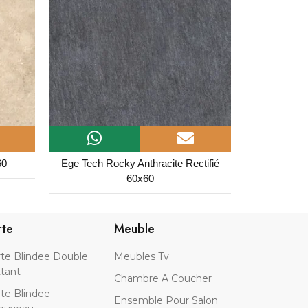
tifié
Antwerp Antracite 60x60
Cala
rte
Meuble
te Blindee Double
Meubles Tv
tant
Chambre A Coucher
te Blindee
Ensemble Pour Salon