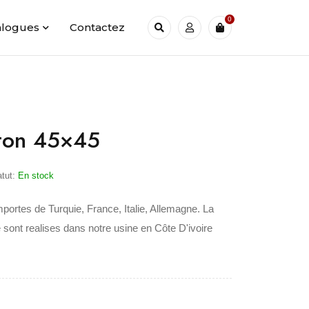
0
alogues
Contactez
ton 45×45
atut:
En stock
mportes de Turquie, France, Italie, Allemagne. La
 sont realises dans notre usine en Côte D'ivoire