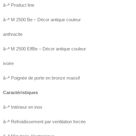
â–ª Product line
â–ª M 2500 Be – Décor antique couleur
anthracite
â–ª M 2500 ElfBe – Décor antique couleur
ivoire
â–ª Poignée de porte en bronze massif
Caractéristiques
â–ª Intérieur en inox
â–ª Refroidissement par ventilation forcée