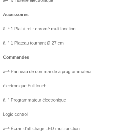
â–ª Minuterie électronique
Accessoires
â–ª 1 Plat à rotir chromé multifonction
â–ª 1 Plateau tournant Ø 27 cm
Commandes
â–ª Panneau de commande à programmateur
électronique Full touch
â–ª Programmateur électronique
Logic control
â–ª Écran d’affichage LED multifonction