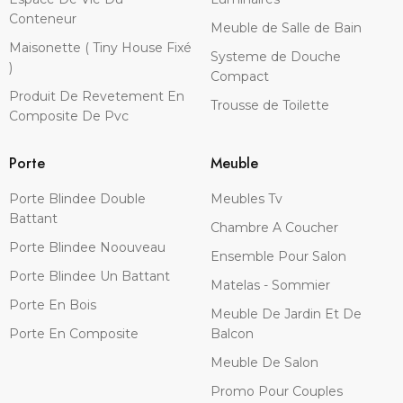
Conteneur
Meuble de Salle de Bain
Maisonette ( Tiny House Fixé
Systeme de Douche
)
Compact
Produit De Revetement En
Trousse de Toilette
Composite De Pvc
Porte
Meuble
Porte Blindee Double
Meubles Tv
Battant
Chambre A Coucher
Porte Blindee Noouveau
Ensemble Pour Salon
Porte Blindee Un Battant
Matelas - Sommier
Porte En Bois
Meuble De Jardin Et De
Porte En Composite
Balcon
Meuble De Salon
Promo Pour Couples