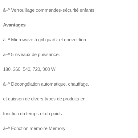
â–ª Verrouillage commandes-sécurité enfants
Avantages
â–ª Microwave à gril quartz et convection
â–ª 5 niveaux de puissance:
180, 360, 540, 720, 900 W
â–ª Décongélation automatique, chauffage,
et cuisson de divers types de produits en
fonction du temps et du poids
â–ª Fonction mémoire Memory