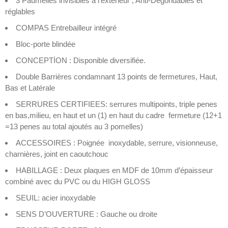
3 Paumelles invisibles à l’extérieur , Anti-Dégondables et
réglables
COMPAS Entrebailleur intégré
Bloc-porte blindée
CONCEPTİON : Disponible diversifiée.
Double Barrières condamnant 13 points de fermetures, Haut,
Bas et Latérale
SERRURES CERTIFIEES: serrures multipoints, triple penes
en bas,milieu, en haut et un (1) en haut du cadre fermeture (12+1
=13 penes au total ajoutés au 3 pomelles)
ACCESSOIRES : Poignée inoxydable, serrure, visionneuse,
charnières, joint en caoutchouc
HABILLAGE : Deux plaques en MDF de 10mm d’épaisseur
combiné avec du PVC ou du HIGH GLOSS
SEUIL: acier inoxydable
SENS D’OUVERTURE : Gauche ou droite