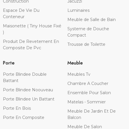
Construction
Jacuzzi
Espace De Vie Du
Luminaires
Conteneur
Meuble de Salle de Bain
Maisonette ( Tiny House Fixé
Systeme de Douche
)
Compact
Produit De Revetement En
Trousse de Toilette
Composite De Pvc
Porte
Meuble
Porte Blindee Double
Meubles Tv
Battant
Chambre A Coucher
Porte Blindee Noouveau
Ensemble Pour Salon
Porte Blindee Un Battant
Matelas - Sommier
Porte En Bois
Meuble De Jardin Et De
Porte En Composite
Balcon
Meuble De Salon