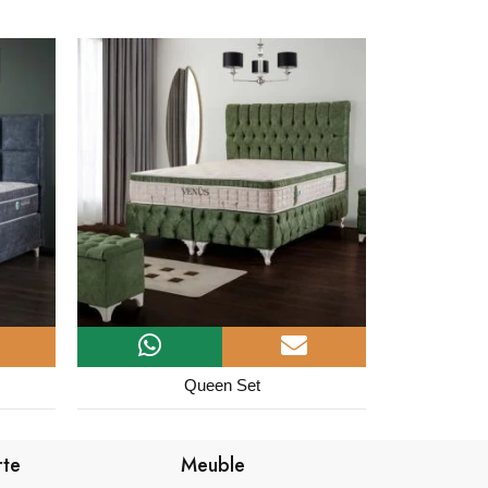
Latina Set
Vogu
rte
Meuble