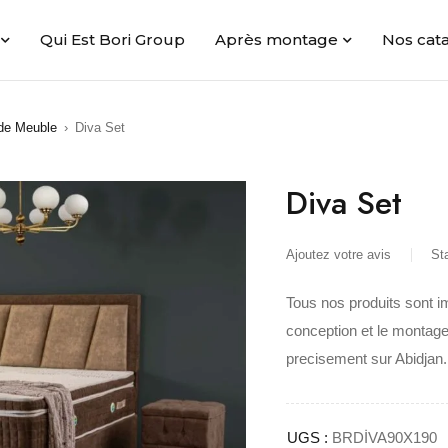
Qui Est Bori Group
Après montage
Nos cat
de Meuble
›
Diva Set
Diva Set
Ajoutez votre avis
St
Tous nos produits sont i
conception et le montage
precisement sur Abidjan.
UGS :
BRDİVA90X190