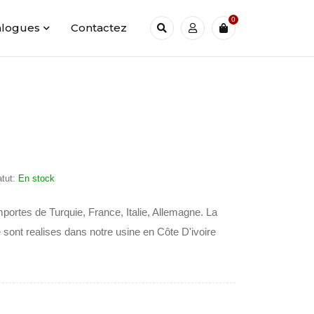
0
alogues
Contactez
atut:
En stock
mportes de Turquie, France, Italie, Allemagne. La
 sont realises dans notre usine en Côte D'ivoire