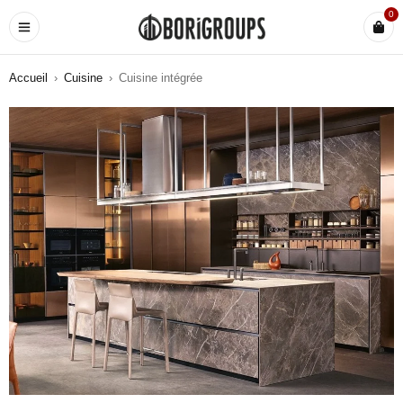
0
Accueil
›
Cuisine
›
Cuisine intégrée