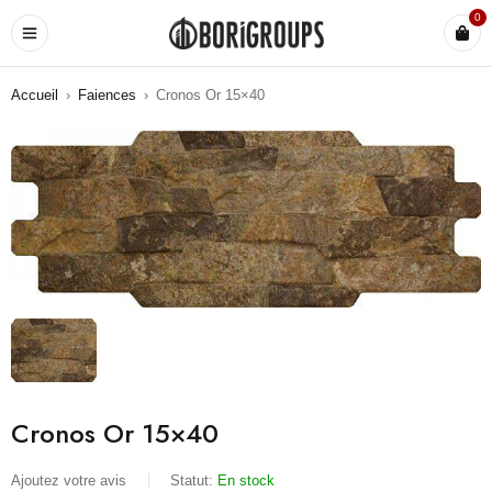
0
Accueil
›
Faiences
›
Cronos Or 15×40
Cronos Or 15×40
Ajoutez votre avis
Statut:
En stock