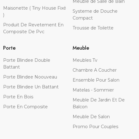
Meuble de Salle de Bain
Maisonette ( Tiny House Fixé
Systeme de Douche
)
Compact
Produit De Revetement En
Trousse de Toilette
Composite De Pvc
Porte
Meuble
Porte Blindee Double
Meubles Tv
Battant
Chambre A Coucher
Porte Blindee Noouveau
Ensemble Pour Salon
Porte Blindee Un Battant
Matelas - Sommier
Porte En Bois
Meuble De Jardin Et De
Porte En Composite
Balcon
Meuble De Salon
Promo Pour Couples