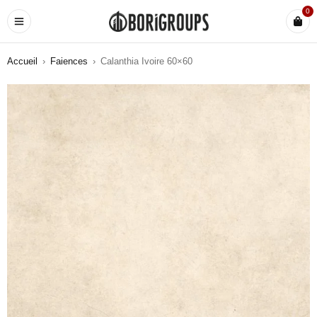
0
Accueil
›
Faiences
›
Calanthia Ivoire 60×60