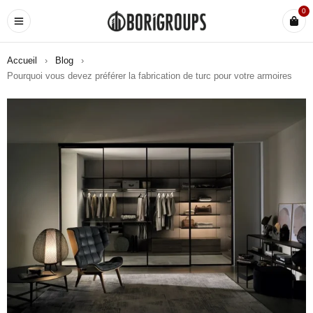
0
Accueil
›
Blog
›
Pourquoi vous devez préférer la fabrication de turc pour votre armoires