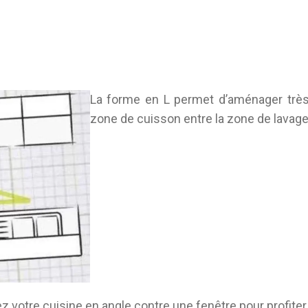
La forme en L permet d’aménager très
zone de cuisson entre la zone de lavage 
z votre cuisine en angle contre une fenêtre pour profiter 