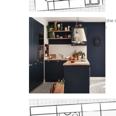
Une c
!