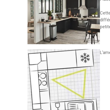
Cette
diff
petit
L’amé